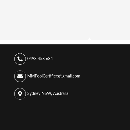
0493 458 634
MMPoolCertifiers@gmail.com
Sydney NSW, Australia